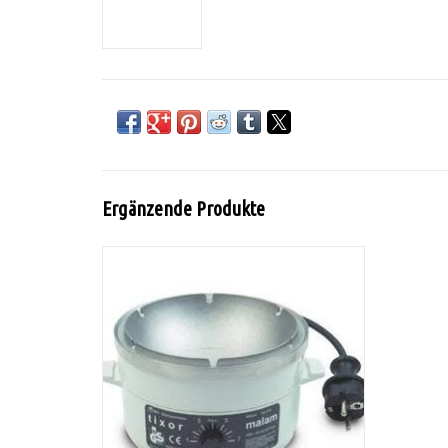
Ergänzende Produkte
Der Tixor Malam ist ein professioneller
Batik- oder Wachsschmelztiegel zum
Schmelzen von Wachs. Geeignet für Batik
und andere Anwendungen.