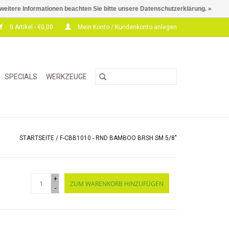
 weitere Informationen beachten Sie bitte unsere Datenschutzerklärung. »
0 Artikel - €0,00
Mein Konto / Kundenkonto anlegen
SPECIALS
WERKZEUGE
STARTSEITE
/
F-CBB1010 - RND BAMBOO BRSH SM 5/8"
+
ZUM WARENKORB HINZUFÜGEN
-