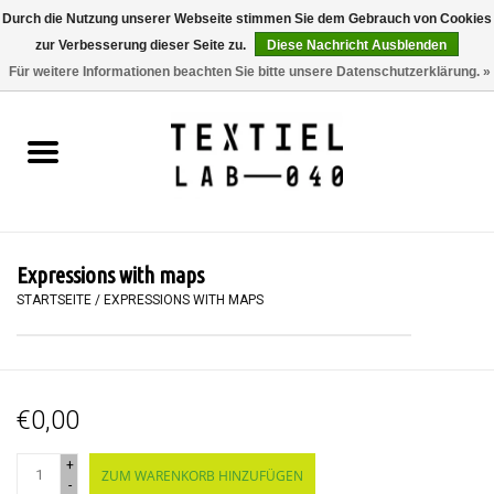
Durch die Nutzung unserer Webseite stimmen Sie dem Gebrauch von Cookies
zur Verbesserung dieser Seite zu.
Diese Nachricht Ausblenden
0 Artikel - €0,00
Für weitere Informationen beachten Sie bitte unsere Datenschutzerklärung. »
Startseite
BÜCHER
FÄRBEN
Expressions with maps
MALEN
STARTSEITE
/
EXPRESSIONS WITH MAPS
TEXTIL
€0,00
WORKSHOPS
+
ZUM WARENKORB HINZUFÜGEN
SPECIALS
-