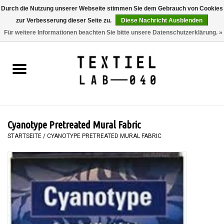
Durch die Nutzung unserer Webseite stimmen Sie dem Gebrauch von Cookies
zur Verbesserung dieser Seite zu.
Diese Nachricht Ausblenden
0 Artikel - €0,00
Für weitere Informationen beachten Sie bitte unsere Datenschutzerklärung. »
Startseite
BÜCHER
FÄRBEN
Cyanotype Pretreated Mural Fabric
MALEN
STARTSEITE
/
CYANOTYPE PRETREATED MURAL FABRIC
TEXTIL
WORKSHOPS
SPECIALS