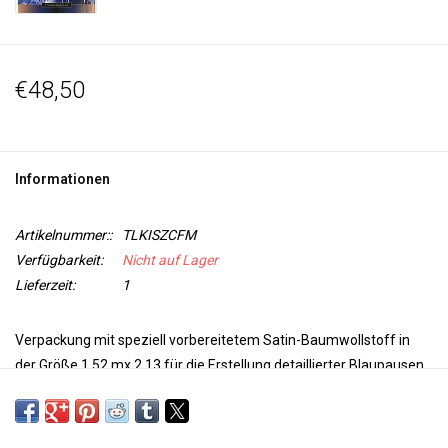
€48,50
Informationen
Artikelnummer::
TLKISZCFM
Verfügbarkeit:
Nicht auf Lager
Lieferzeit:
1
Verpackung mit speziell vorbereitetem Satin-Baumwollstoff in
der Größe 1,52 mx 2,13 für die Erstellung detaillierter Blaupausen
auf dem Stoff.
Cyanotype ist ein antikes Fotodruckverfahren, das
Mitte des 19. Jahrhunderts entwickelt wurde und sich durch seine
satte blaue Farbe auszeichnet.
So ist der Stoff gebrauchsfertig