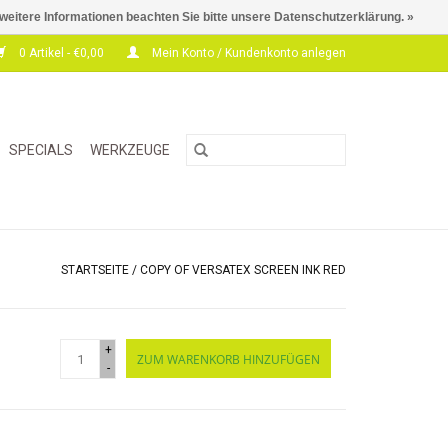
 weitere Informationen beachten Sie bitte unsere Datenschutzerklärung. »
0 Artikel - €0,00
Mein Konto / Kundenkonto anlegen
SPECIALS
WERKZEUGE
STARTSEITE
/
COPY OF VERSATEX SCREEN INK RED
+
ZUM WARENKORB HINZUFÜGEN
-