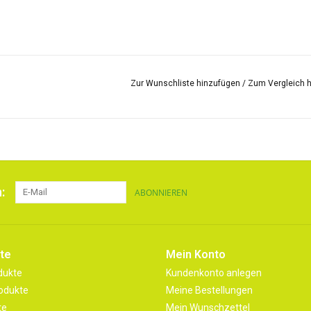
Zur Wunschliste hinzufügen
/
Zum Vergleich 
:
ABONNIEREN
te
Mein Konto
dukte
Kundenkonto anlegen
odukte
Meine Bestellungen
te
Mein Wunschzettel