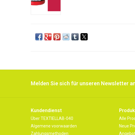
Melden Sie sich für unseren Newsletter an
Kundendienst
Produk
Über TEXTIELLAB-040
Alle Pro
Algemene voorwaarden
Neue Pr
Zahlungsmethoden
Angebo