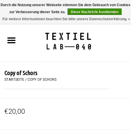
Durch die Nutzung unserer Webseite stimmen Sie dem Gebrauch von Cookies
zur Verbesserung dieser Seite zu.
Diese Nachricht Ausblenden
0 Artikel - €0,00
Für weitere Informationen beachten Sie bitte unsere Datenschutzerklärung. »
Startseite
BÜCHER
FÄRBEN
Copy of Schors
MALEN
STARTSEITE
/
COPY OF SCHORS
TEXTIL
€20,00
WORKSHOPS
SPECIALS