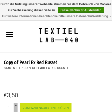
Durch die Nutzung unserer Webseite stimmen Sie dem Gebrauch von Cookies
zur Verbesserung dieser Seite zu.
Diese Nachricht Ausblenden
0 Artikel - €0,00
Für weitere Informationen beachten Sie bitte unsere Datenschutzerklärung. »
Startseite
BÜCHER
FÄRBEN
Copy of Pearl Ex Red Russet
MALEN
STARTSEITE
/
COPY OF PEARL EX RED RUSSET
TEXTIL
€3,50
WORKSHOPS
+
ZUM WARENKORB HINZUFÜGEN
SPECIALS
-