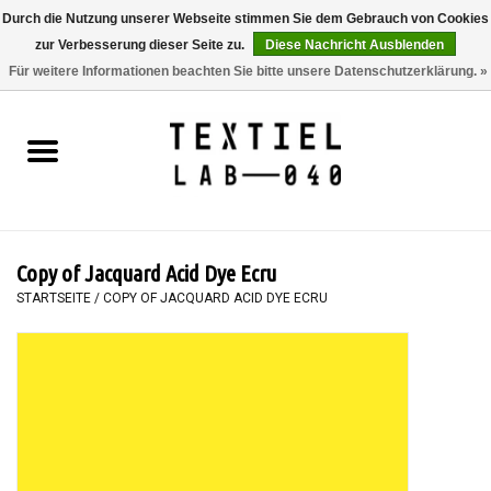
Durch die Nutzung unserer Webseite stimmen Sie dem Gebrauch von Cookies
zur Verbesserung dieser Seite zu.
Diese Nachricht Ausblenden
0 Artikel - €0,00
Für weitere Informationen beachten Sie bitte unsere Datenschutzerklärung. »
Startseite
BÜCHER
FÄRBEN
Copy of Jacquard Acid Dye Ecru
MALEN
STARTSEITE
/
COPY OF JACQUARD ACID DYE ECRU
TEXTIL
WORKSHOPS
SPECIALS