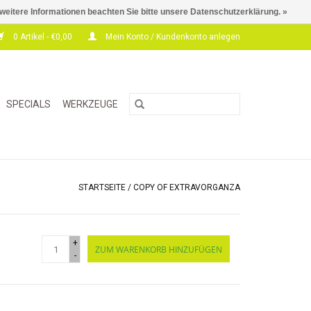
 weitere Informationen beachten Sie bitte unsere Datenschutzerklärung. »
0 Artikel - €0,00
Mein Konto / Kundenkonto anlegen
SPECIALS
WERKZEUGE
STARTSEITE
/
COPY OF EXTRAVORGANZA
+
ZUM WARENKORB HINZUFÜGEN
-