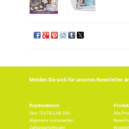
Melden Sie sich für unseren Newsletter an
Kundendienst
Produk
Über TEXTIELLAB-040
Alle Pro
Algemene voorwaarden
Neue Pr
Zahlungsmethoden
Angebo