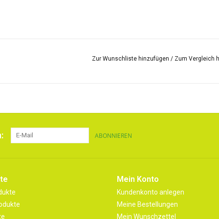
Zur Wunschliste hinzufügen
/
Zum Vergleich 
:
ABONNIEREN
te
Mein Konto
dukte
Kundenkonto anlegen
odukte
Meine Bestellungen
te
Mein Wunschzettel