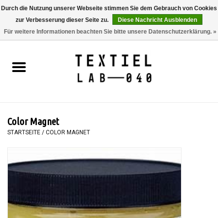
Durch die Nutzung unserer Webseite stimmen Sie dem Gebrauch von Cookies
zur Verbesserung dieser Seite zu.
Diese Nachricht Ausblenden
0 Artikel - €0,00
Für weitere Informationen beachten Sie bitte unsere Datenschutzerklärung. »
Startseite
BÜCHER
FÄRBEN
Color Magnet
MALEN
STARTSEITE
/
COLOR MAGNET
TEXTIL
WORKSHOPS
SPECIALS