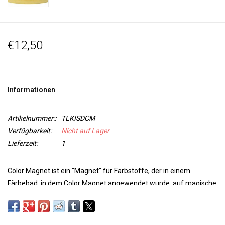
€12,50
Informationen
Artikelnummer::
TLKISDCM
Verfügbarkeit:
Nicht auf Lager
Lieferzeit:
1
Color Magnet ist ein "Magnet" für Farbstoffe, der in einem
Färbebad, in dem Color Magnet angewendet wurde, auf magische
Weise mehr Farbstoff anzieht. Erstellen Sie ein Bild mit einer
Vorlage oder stempeln Sie den Farbmagneten auf den Stoff. Je
stärker der Farbstoff verdünnt ist, desto größer ist der Kontrast.