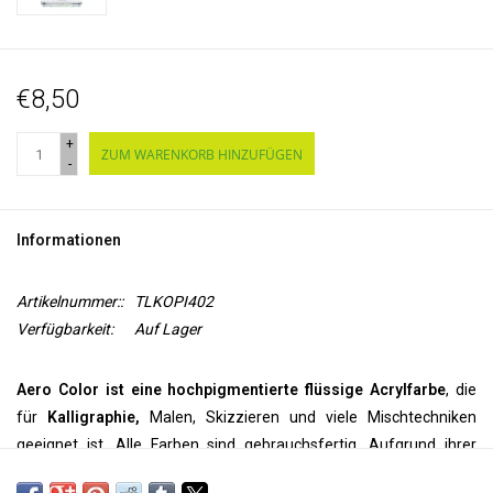
€8,50
+
ZUM WARENKORB HINZUFÜGEN
-
Informationen
Artikelnummer::
TLKOPI402
Verfügbarkeit:
Auf Lager
Aero Color ist eine hochpigmentierte flüssige Acrylfarbe
, die
für
Kalligraphie,
Malen, Skizzieren und viele Mischtechniken
geeignet ist. Alle Farben sind gebrauchsfertig. Aufgrund ihrer
feinen Pigmentierung können sie
pur
verwendet werden, aber sie