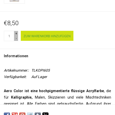
€8,50
+
ZUM WARENKORB HINZUFÜGEN
-
Informationen
Artikelnummer::
TLKOPI605
Verfügbarkeit:
Auf Lager
Aero Color ist eine hochpigmentierte flüssige Acrylfarbe
, die
für
Kalligraphie,
Malen, Skizzieren und viele Mischtechniken
geeignet ist. Alle Farben sind gebrauchsfertig. Aufgrund ihrer
feinen Pigmentierung können sie
pur
verwendet werden, aber sie