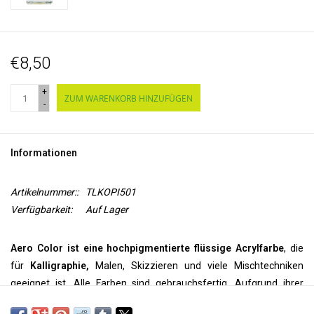
€8,50
+
ZUM WARENKORB HINZUFÜGEN
-
Informationen
Artikelnummer::
TLKOPI501
Verfügbarkeit:
Auf Lager
Aero Color ist eine hochpigmentierte flüssige Acrylfarbe
, die
für
Kalligraphie,
Malen, Skizzieren und viele Mischtechniken
geeignet ist. Alle Farben sind gebrauchsfertig. Aufgrund ihrer
feinen Pigmentierung können sie
pur
verwendet werden, aber sie