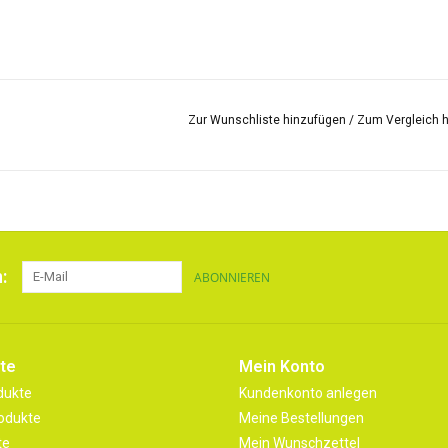
Zur Wunschliste hinzufügen
/
Zum Vergleich 
:
ABONNIEREN
te
Mein Konto
dukte
Kundenkonto anlegen
odukte
Meine Bestellungen
te
Mein Wunschzettel