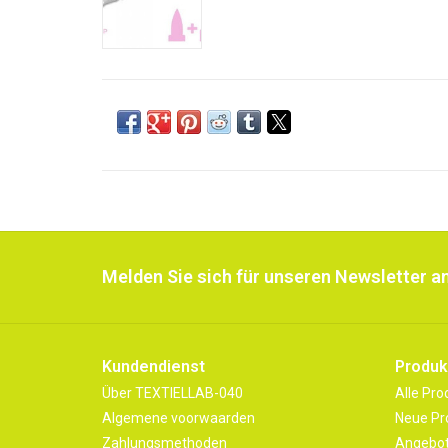
Melden Sie sich für unseren Newsletter an
Kundendienst
Produk
Über TEXTIELLAB-040
Alle Pro
Algemene voorwaarden
Neue Pr
Zahlungsmethoden
Angebo