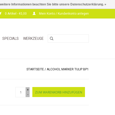
 weitere Informationen beachten Sie bitte unsere Datenschutzerklärung. »
0 Artikel - €0,00
Mein Konto / Kundenkonto anlegen
SPECIALS
WERKZEUGE
STARTSEITE
/
ALCOHOL MARKER TULIP BP1
+
ZUM WARENKORB HINZUFÜGEN
-