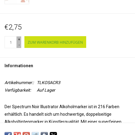
€2,75
+
ZUM WARENKORB HINZUFÜGEN
-
Informationen
Artikelnummer::
TLKOSACR3
Verfügbarkeit:
Auf Lager
Der Spectrum Noir Illustrator Alkoholmarker ist in 216 Farben
erhältlich. Es handelt sich um hochwertige, doppelseitige
Alkoholtintenmarker in Künstlerqualität. Mit einer superfeinen
Spitze für Präzision und Genauigkeit beim Färben und einer