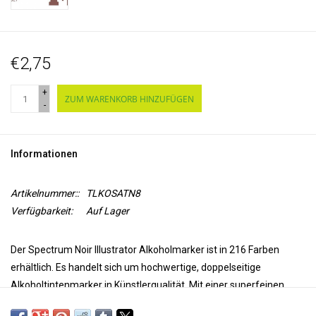
€2,75
+
ZUM WARENKORB HINZUFÜGEN
-
Informationen
Artikelnummer::
TLKOSATN8
Verfügbarkeit:
Auf Lager
Der Spectrum Noir Illustrator Alkoholmarker ist in 216 Farben
erhältlich. Es handelt sich um hochwertige, doppelseitige
Alkoholtintenmarker in Künstlerqualität. Mit einer superfeinen
Spitze für Präzision und Genauigkeit beim Färben und einer