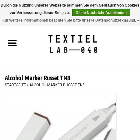
Durch die Nutzung unserer Webseite stimmen Sie dem Gebrauch von Cookies
zur Verbesserung dieser Seite zu.
Diese Nachricht Ausblenden
0 Artikel - €0,00
Für weitere Informationen beachten Sie bitte unsere Datenschutzerklärung. »
Startseite
BÜCHER
FÄRBEN
Alcohol Marker Russet TN8
MALEN
STARTSEITE
/
ALCOHOL MARKER RUSSET TN8
TEXTIL
WORKSHOPS
SPECIALS