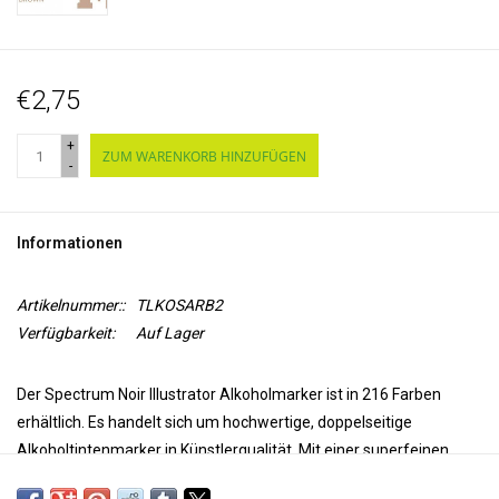
€2,75
+
ZUM WARENKORB HINZUFÜGEN
-
Informationen
Artikelnummer::
TLKOSARB2
Verfügbarkeit:
Auf Lager
Der Spectrum Noir Illustrator Alkoholmarker ist in 216 Farben
erhältlich. Es handelt sich um hochwertige, doppelseitige
Alkoholtintenmarker in Künstlerqualität. Mit einer superfeinen
Spitze für Präzision und Genauigkeit beim Färben und einer