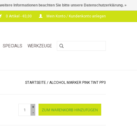
 weitere Informationen beachten Sie bitte unsere Datenschutzerklärung. »
0 Artikel - €0,00
Mein Konto / Kundenkonto anlegen
SPECIALS
WERKZEUGE
STARTSEITE
/
ALCOHOL MARKER PINK TINT PP3
+
ZUM WARENKORB HINZUFÜGEN
-