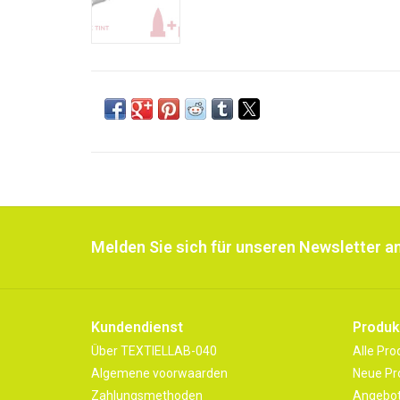
Melden Sie sich für unseren Newsletter an
Kundendienst
Produk
Über TEXTIELLAB-040
Alle Pro
Algemene voorwaarden
Neue Pr
Zahlungsmethoden
Angebo