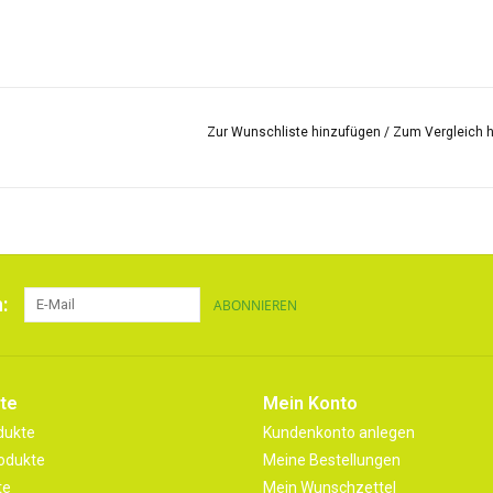
Zur Wunschliste hinzufügen
/
Zum Vergleich 
:
ABONNIEREN
te
Mein Konto
dukte
Kundenkonto anlegen
odukte
Meine Bestellungen
te
Mein Wunschzettel