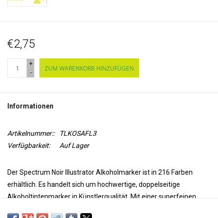
€2,75
+
ZUM WARENKORB HINZUFÜGEN
-
Informationen
Artikelnummer::
TLKOSAFL3
Verfügbarkeit:
Auf Lager
Der Spectrum Noir Illustrator Alkoholmarker ist in 216 Farben
erhältlich. Es handelt sich um hochwertige, doppelseitige
Alkoholtintenmarker in Künstlerqualität. Mit einer superfeinen
Spitze für Präzision und Genauigkeit beim Färben und einer