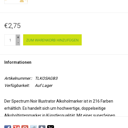
€2,75
+
ZUM WARENKORB HINZUFÜGEN
-
Informationen
Artikelnummer::
TLKOSAGB3
Verfügbarkeit:
Auf Lager
Der Spectrum Noir Illustrator Alkoholmarker ist in 216 Farben
erhältlich. Es handelt sich um hochwertige, doppelseitige
Alkoholtintenmarker in Künstlerqualität. Mit einer superfeinen
Spitze für Präzision und Genauigkeit beim Färben und einer