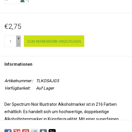
€2,75
+
ZUM WARENKORB HINZUFÜGEN
-
Informationen
Artikelnummer::
TLKOSAJG5
Verfügbarkeit:
Auf Lager
Der Spectrum Noir Illustrator Alkoholmarker ist in 216 Farben
erhältlich. Es handelt sich um hochwertige, doppelseitige
Alkoholtintenmarker in Künstlerqualität. Mit einer superfeinen
Spitze für Präzision und Genauigkeit beim Färben und einer