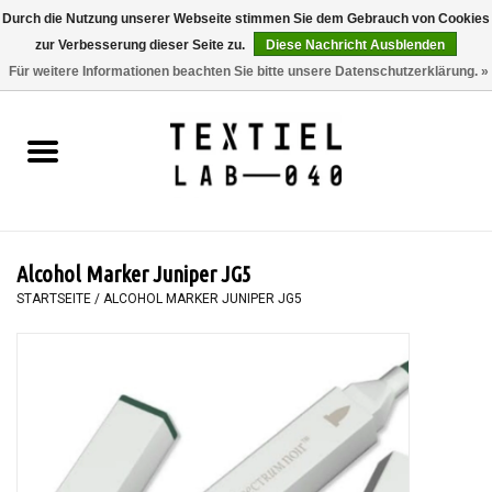
Durch die Nutzung unserer Webseite stimmen Sie dem Gebrauch von Cookies
zur Verbesserung dieser Seite zu.
Diese Nachricht Ausblenden
0 Artikel - €0,00
Für weitere Informationen beachten Sie bitte unsere Datenschutzerklärung. »
Startseite
BÜCHER
FÄRBEN
Alcohol Marker Juniper JG5
MALEN
STARTSEITE
/
ALCOHOL MARKER JUNIPER JG5
TEXTIL
WORKSHOPS
SPECIALS