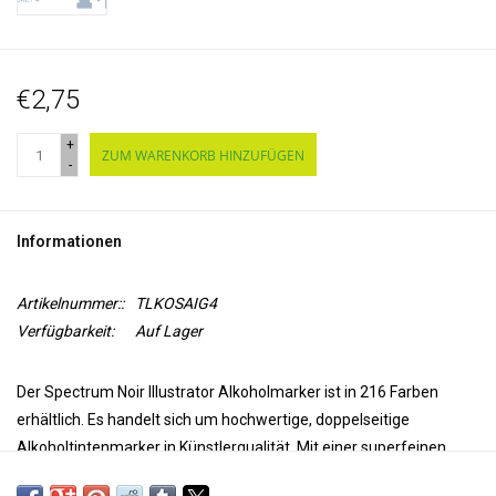
€2,75
+
ZUM WARENKORB HINZUFÜGEN
-
Informationen
Artikelnummer::
TLKOSAIG4
Verfügbarkeit:
Auf Lager
Der Spectrum Noir Illustrator Alkoholmarker ist in 216 Farben
erhältlich. Es handelt sich um hochwertige, doppelseitige
Alkoholtintenmarker in Künstlerqualität. Mit einer superfeinen
Spitze für Präzision und Genauigkeit beim Färben und einer