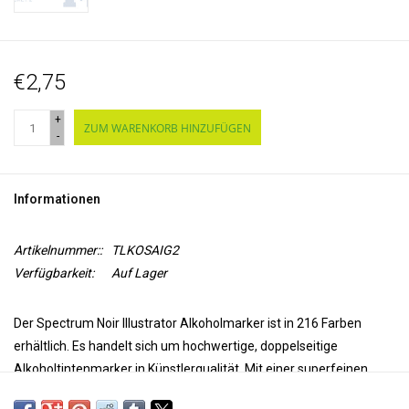
€2,75
+
ZUM WARENKORB HINZUFÜGEN
-
Informationen
Artikelnummer::
TLKOSAIG2
Verfügbarkeit:
Auf Lager
Der Spectrum Noir Illustrator Alkoholmarker ist in 216 Farben
erhältlich. Es handelt sich um hochwertige, doppelseitige
Alkoholtintenmarker in Künstlerqualität. Mit einer superfeinen
Spitze für Präzision und Genauigkeit beim Färben und einer