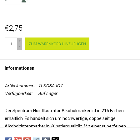
€2,75
+
ZUM WARENKORB HINZUFÜGEN
-
Informationen
Artikelnummer::
TLKOSAJG7
Verfügbarkeit:
Auf Lager
Der Spectrum Noir Illustrator Alkoholmarker ist in 216 Farben
erhältlich. Es handelt sich um hochwertige, doppelseitige
Alkoholtintenmarker in Künstlerqualität. Mit einer superfeinen
Spitze für Präzision und Genauigkeit beim Färben und einer