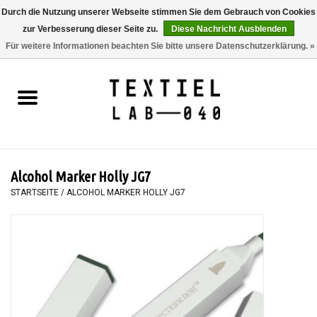
Durch die Nutzung unserer Webseite stimmen Sie dem Gebrauch von Cookies
zur Verbesserung dieser Seite zu.
Diese Nachricht Ausblenden
0 Artikel - €0,00
Für weitere Informationen beachten Sie bitte unsere Datenschutzerklärung. »
Startseite
BÜCHER
FÄRBEN
Alcohol Marker Holly JG7
MALEN
STARTSEITE
/
ALCOHOL MARKER HOLLY JG7
TEXTIL
WORKSHOPS
SPECIALS