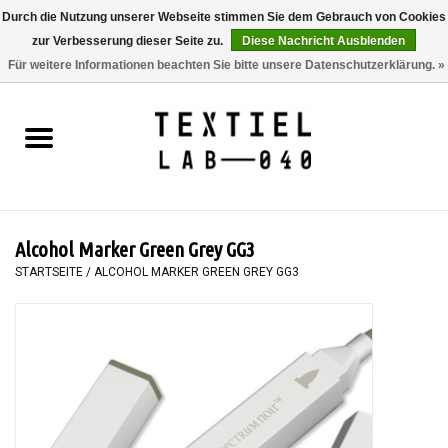
Durch die Nutzung unserer Webseite stimmen Sie dem Gebrauch von Cookies
zur Verbesserung dieser Seite zu.
Diese Nachricht Ausblenden
0 Artikel - €0,00
Für weitere Informationen beachten Sie bitte unsere Datenschutzerklärung. »
Startseite
BÜCHER
FÄRBEN
Alcohol Marker Green Grey GG3
MALEN
STARTSEITE
/
ALCOHOL MARKER GREEN GREY GG3
TEXTIL
WORKSHOPS
SPECIALS