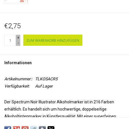
€2,75
+
ZUM WARENKORB HINZUFÜGEN
-
Informationen
Artikelnummer::
TLKOSACR5
Verfügbarkeit:
Auf Lager
Der Spectrum Noir Illustrator Alkoholmarker ist in 216 Farben
erhältlich. Es handelt sich um hochwertige, doppelseitige
Alkoholtintenmarker in Künstlerqualität. Mit einer superfeinen
Spitze für Präzision und Genauigkeit beim Färben und einer