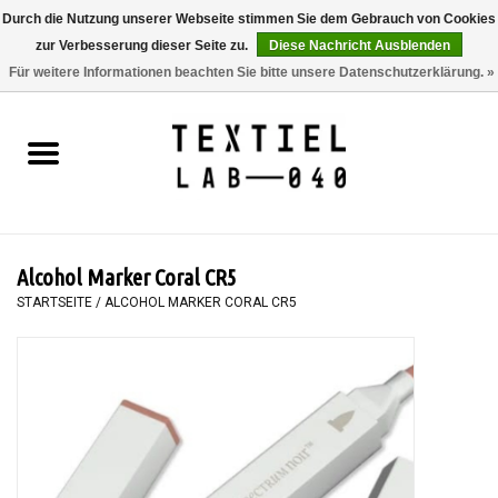
Durch die Nutzung unserer Webseite stimmen Sie dem Gebrauch von Cookies
zur Verbesserung dieser Seite zu.
Diese Nachricht Ausblenden
0 Artikel - €0,00
Für weitere Informationen beachten Sie bitte unsere Datenschutzerklärung. »
Startseite
BÜCHER
FÄRBEN
Alcohol Marker Coral CR5
MALEN
STARTSEITE
/
ALCOHOL MARKER CORAL CR5
TEXTIL
WORKSHOPS
SPECIALS