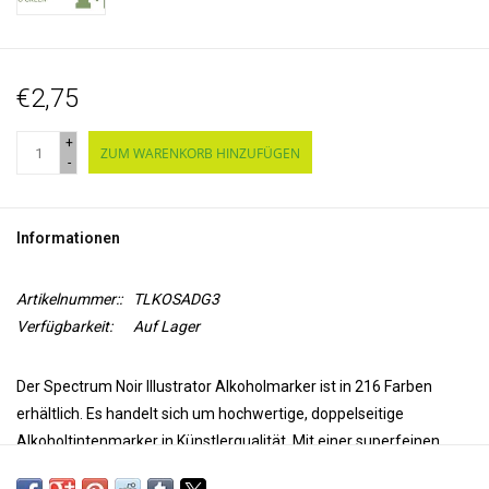
€2,75
+
ZUM WARENKORB HINZUFÜGEN
-
Informationen
Artikelnummer::
TLKOSADG3
Verfügbarkeit:
Auf Lager
Der Spectrum Noir Illustrator Alkoholmarker ist in 216 Farben
erhältlich. Es handelt sich um hochwertige, doppelseitige
Alkoholtintenmarker in Künstlerqualität. Mit einer superfeinen
Spitze für Präzision und Genauigkeit beim Färben und einer