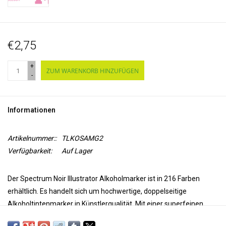
€2,75
+
ZUM WARENKORB HINZUFÜGEN
-
Informationen
Artikelnummer::
TLKOSAMG2
Verfügbarkeit:
Auf Lager
Der Spectrum Noir Illustrator Alkoholmarker ist in 216 Farben
erhältlich. Es handelt sich um hochwertige, doppelseitige
Alkoholtintenmarker in Künstlerqualität. Mit einer superfeinen
Spitze für Präzision und Genauigkeit beim Färben und einer