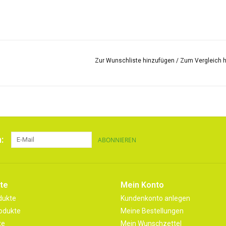
Zur Wunschliste hinzufügen
/
Zum Vergleich 
:
ABONNIEREN
te
Mein Konto
dukte
Kundenkonto anlegen
odukte
Meine Bestellungen
te
Mein Wunschzettel