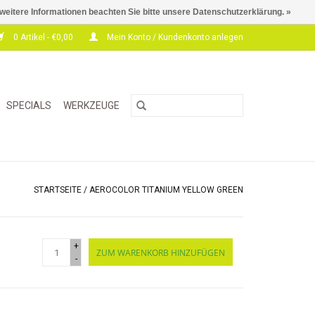
 weitere Informationen beachten Sie bitte unsere Datenschutzerklärung. »
0 Artikel - €0,00
Mein Konto / Kundenkonto anlegen
SPECIALS
WERKZEUGE
STARTSEITE
/
AEROCOLOR TITANIUM YELLOW GREEN
+
ZUM WARENKORB HINZUFÜGEN
-