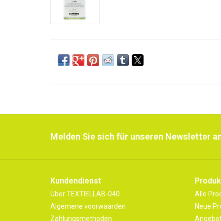
Melden Sie sich für unseren Newsletter an
Kundendienst
Produk
Über TEXTIELLAB-040
Alle Pro
Algemene voorwaarden
Neue Pr
Zahlungsmethoden
Angebo