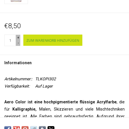
€8,50
+
ZUM WARENKORB HINZUFÜGEN
-
Informationen
Artikelnummer::
TLKOPI302
Verfügbarkeit:
Auf Lager
Aero Color ist eine hochpigmentierte flüssige Acrylfarbe
, die
für
Kalligraphie,
Malen, Skizzieren und viele Mischtechniken
geeignet ist. Alle Farben sind gebrauchsfertig. Aufgrund ihrer
feinen Pigmentierung können sie
pur
verwendet werden, aber sie