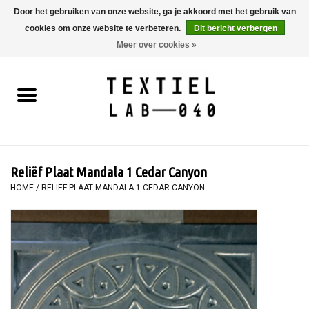
Door het gebruiken van onze website, ga je akkoord met het gebruik van
cookies om onze website te verbeteren.
Dit bericht verbergen
0 Artikelen - €0,00
Meer over cookies »
Home
BOEKEN
TEXTIELVERF
Reliëf Plaat Mandala 1 Cedar Canyon
SCHILDEREN
HOME
/
RELIËF PLAAT MANDALA 1 CEDAR CANYON
TEXTIEL
WORKSHOPS
SPECIALS