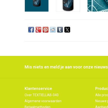
Mis niets en meld je aan voor onze nieuws
Klantenservice
Produc
Over TEXTIELLAB-040
Alle pro
Algemene voorwaarden
Nieuwe 
Betaalmethoden
Aanbied