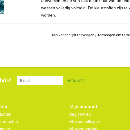
aanvoelen en de verf tast de textuur van de onde
wassen volledig voltooid. De kleurstoffen zijn
worden.
Ondergrond:
SolarFast is geschikt voor alle natuurlijke vezels
Aan verlanglijst toevoegen
/
Toevoegen om te ve
en meer.
Het assortiment van Jacquard SolarFast bestaat 
brief:
ABONNEER
ten
Mijn account
ducten
Registreren
producten
Mijn bestellingen
ingen
Mijn verlanglijst