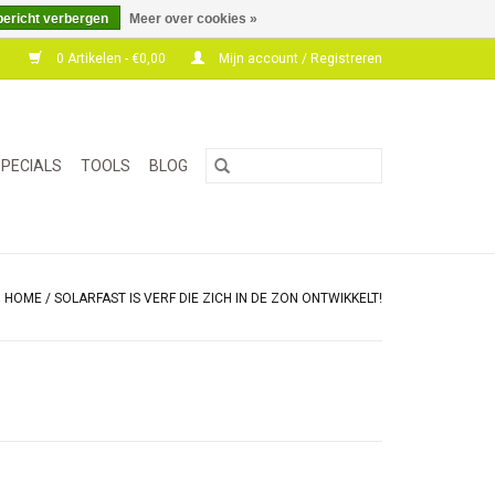
bericht verbergen
Meer over cookies »
0 Artikelen - €0,00
Mijn account / Registreren
PECIALS
TOOLS
BLOG
HOME
/
SOLARFAST IS VERF DIE ZICH IN DE ZON ONTWIKKELT!