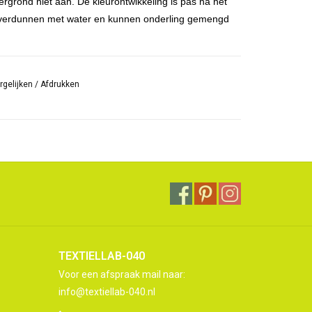
rgrond niet aan. De kleurontwikkeling is pas na het
 te verdunnen met water en kunnen onderling gemengd
 zoals katoen, linnen, zijde, hennep, hout, ragpapers
rgelijken
/
Afdrukken
uit
14 verschillende kleuren,
ontdek ze allemaal hier.
TEXTIELLAB-040
Voor een afspraak mail naar:
info@textiellab-040.nl