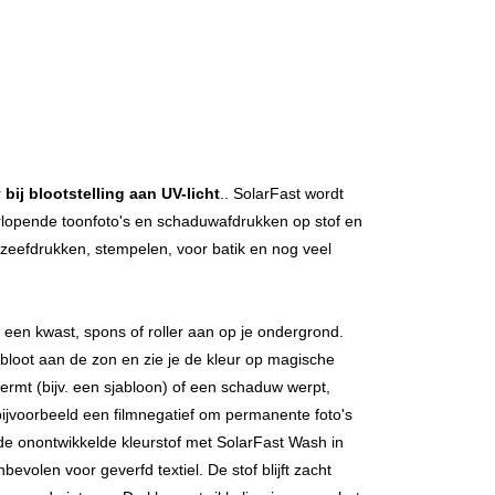
r
bij blootstelling aan UV-licht
.. SolarFast wordt
lopende toonfoto's en schaduwafdrukken op stof en
 zeefdrukken, stempelen, voor batik en nog veel
een kwast, spons of roller aan op je ondergrond.
rp bloot aan de zon en zie je de kleur op magische
ermt (bijv. een sjabloon) of een schaduw werpt,
jvoorbeeld een filmnegatief om permanente foto's
 de onontwikkelde kleurstof met SolarFast Wash in
olen voor geverfd textiel. De stof blijft zacht