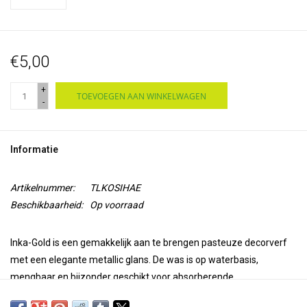
€5,00
+
TOEVOEGEN AAN WINKELWAGEN
-
Informatie
Artikelnummer:
TLKOSIHAE
Beschikbaarheid:
Op voorraad
Inka-Gold is een gemakkelijk aan te brengen pasteuze decorverf
met een elegante metallic glans. De was is op waterbasis,
mengbaar en bijzonder geschikt voor absorberende
ondergronden zoals papier, karton, onbehandeld hout, klei, beton