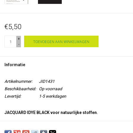
€5,50
+
TOEVOEGEN AAN WINKELWAGEN
-
Informatie
Artikelnummer:
JID1431
Beschikbaarheid:
Op voorraad
Levertijd:
1-5 werkdagen
JACQUARD IDYE BLACK voor natuurlijke stoffen.
Ben je op zoek naar de ultieme zwarte textielverf? Maak kennis
met
Jacquard iDye Black
, dé
hoogwaardige, permanente