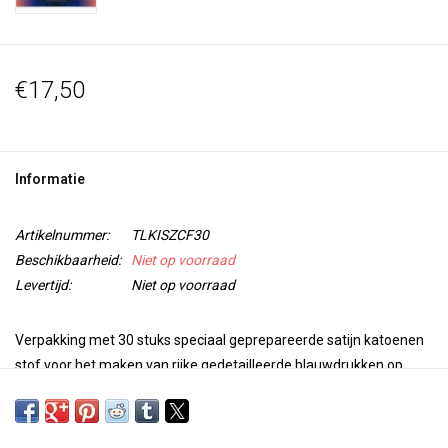
€17,50
Informatie
Artikelnummer:
TLKISZCF30
Beschikbaarheid:
Niet op voorraad
Levertijd:
Niet op voorraad
Verpakking met 30 stuks speciaal geprepareerde satijn katoenen
stof voor het maken van rijke gedetailleerde blauwdrukken op
stof.
Cyanotype is een antiek fotografisch afdrukproces, ontwikkeld in
het midden van de 19e eeuw en onderscheidend door zijn rijke