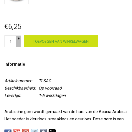
€6,25
+
TOEVOEGEN AAN WINKELWAGEN
-
Informatie
Artikelnummer:
TLSAG
Beschikbaarheid:
Op voorraad
Levertijd:
1-5 werkdagen
Arabische gom wordt gemaakt van de hars van de
Acacia Arabica
.
Het poeder is
kleurloos, smaakloos en geurloos. Deze gom is van
hoge kwaliteit en wordt gebruikt als
bindmiddel, medium,