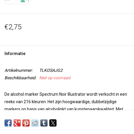
€2,75
Informatie
Artikelnummer:
TLKOSAJG2
Beschikbaarheid:
Niet op voorraad
De alcohol marker Spectrum Noir Illustrator wordt verkocht in een
reeks van 216 kleuren. Het zijn hoogwaardige, dubbelzijdige
markers op basis van alcoholinkt van kunstenaarskwaliteit. Met
een superfijne punt voor precisie en nauwkeurigheid bij het
kleuren en een penseelpunt voor veelzijdigheid en extra controle
bij je werk, zijn deze markers perfect voor elk project. De kleuren