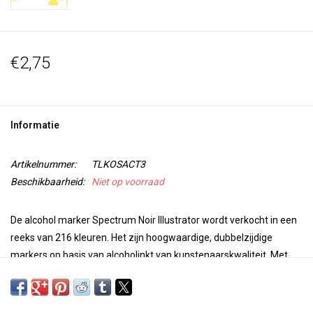
€2,75
Informatie
Artikelnummer:
TLKOSACT3
Beschikbaarheid:
Niet op voorraad
De alcohol marker Spectrum Noir Illustrator wordt verkocht in een
reeks van 216 kleuren. Het zijn hoogwaardige, dubbelzijdige
markers op basis van alcoholinkt van kunstenaarskwaliteit. Met
een superfijne punt voor precisie en nauwkeurigheid bij het
kleuren en een penseelpunt voor veelzijdigheid en extra controle
bij je werk, zijn deze markers perfect voor elk project. De kleuren