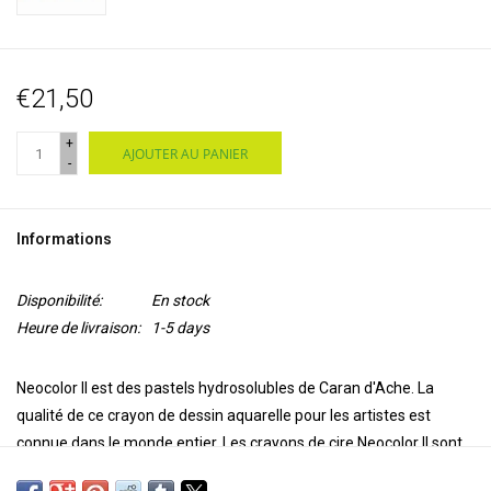
€21,50
+
AJOUTER AU PANIER
-
Informations
Disponibilité:
En stock
Heure de livraison:
1-5 days
Neocolor II est des pastels hydrosolubles de Caran d'Ache. La
qualité de ce crayon de dessin aquarelle pour les artistes est
connue dans le monde entier. Les crayons de cire Neocolor II sont
hautement pigmentés, ont une couverture supérieure et une