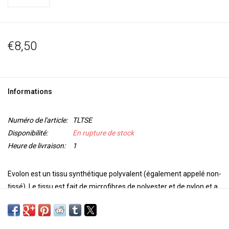
€8,50
Informations
Numéro de l'article:
TLTSE
Disponibilité:
En rupture de stock
Heure de livraison:
1
Evolon est un tissu
synthétique polyvalent
(également appelé non-
tissé). Le tissu est fait de microfibres de polyester et de nylon et a
l'aspect, la sensation et la texture du daim fin. Parfois, Evolon est
également appelé
suède végétalien
.