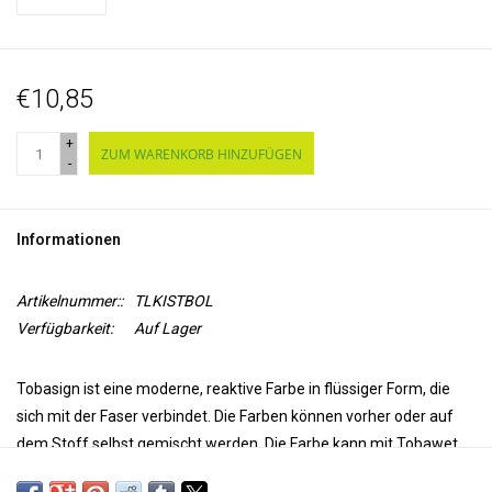
€10,85
+
ZUM WARENKORB HINZUFÜGEN
-
Informationen
Artikelnummer::
TLKISTBOL
Verfügbarkeit:
Auf Lager
Tobasign ist eine moderne, reaktive Farbe in flüssiger Form, die
sich mit der Faser verbindet. Die Farben können vorher oder auf
dem Stoff selbst gemischt werden. Die Farbe kann mit Tobawet
verdünnt werden. Tobasign kann durch Dämpfen des Stoffes