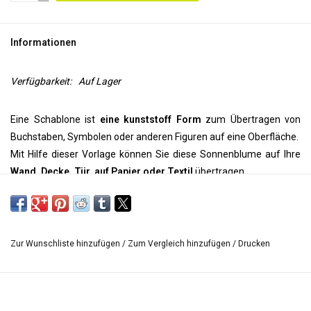
WERKZEUGE
Informationen
Verfügbarkeit:
Auf Lager
Eine Schablone ist
eine kunststoff Form
zum Übertragen von
Buchstaben, Symbolen oder anderen Figuren auf eine Oberfläche.
Mit Hilfe dieser Vorlage können Sie diese Sonnenblume auf Ihre
Wand, Decke, Tür, auf Papier oder Textil
übertragen
Verwenden Sie Paintstiks mit einem Schablonenpinsel und
Textilfarbe mit einem Schwamm aus einer Sprühflasche, um Ihr
Projekt zu personalisieren. Verwenden Sie für ein geprägtes Bild
Puff Medium.
Zur Wunschliste hinzufügen
/
Zum Vergleich hinzufügen
/
Drucken
Die Möglichkeiten für Ihre Mixed-Media-Projekte,
Scrapbooking, Sonnenprints, Kunstquilts, Textil- und Wandkunst
sind jetzt endlos
Die schablone ist
mehrfach verwendbar
werden. Die Grösse ist