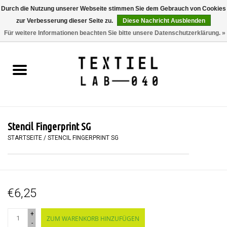
Durch die Nutzung unserer Webseite stimmen Sie dem Gebrauch von Cookies
zur Verbesserung dieser Seite zu.
Diese Nachricht Ausblenden
0 Artikel - €0,00
Für weitere Informationen beachten Sie bitte unsere Datenschutzerklärung. »
Startseite
BÜCHER
FÄRBEN
Stencil Fingerprint SG
MALEN
STARTSEITE
/
STENCIL FINGERPRINT SG
TEXTIL
€6,25
WORKSHOPS
+
ZUM WARENKORB HINZUFÜGEN
SPECIALS
-