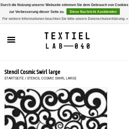
Durch die Nutzung unserer Webseite stimmen Sie dem Gebrauch von Cookies
zur Verbesserung dieser Seite zu.
Diese Nachricht Ausblenden
0 Artikel - €0,00
Für weitere Informationen beachten Sie bitte unsere Datenschutzerklärung. »
Startseite
BÜCHER
FÄRBEN
Stencil Cosmic Swirl large
MALEN
STARTSEITE
/
STENCIL COSMIC SWIRL LARGE
TEXTIL
WORKSHOPS
SPECIALS