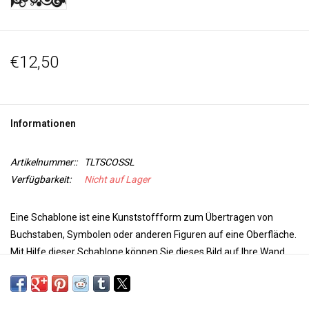
€12,50
Informationen
Artikelnummer::
TLTSCOSSL
Verfügbarkeit:
Nicht auf Lager
Eine Schablone ist eine
Kunststoffform
zum Übertragen von
Buchstaben, Symbolen oder anderen Figuren auf eine Oberfläche.
Mit Hilfe dieser Schablone können Sie dieses Bild auf Ihre
Wand,
Decke, Tür, Papier oder Textil
übertragen.
Verwenden Sie
Paintstiks mit einem Schablonenpinsel, Stofffarbe mit einem
Schwamm oder einer Sprühflasche, um Ihr Projekt zu