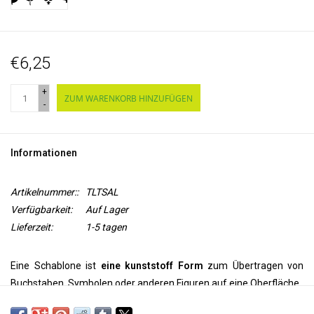
€6,25
+
ZUM WARENKORB HINZUFÜGEN
-
Informationen
Artikelnummer::
TLTSAL
Verfügbarkeit:
Auf Lager
Lieferzeit:
1-5 tagen
Eine Schablone ist
eine kunststoff Form
zum Übertragen von
Buchstaben, Symbolen oder anderen Figuren auf eine Oberfläche.
Mit Hilfe dieser Vorlage können Sie diese Sonnenblume auf Ihre