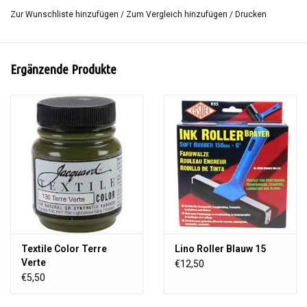
ohne viel Kraftaufwand durch, ohne dass es zerbröckelt.
Zur Wunschliste hinzufügen
/
Zum Vergleich hinzufügen
/
Drucken
SoftCut ist auf der einen Seite glatt und auf der anderen leicht.
Dies bedeutet, dass Sie mit 1 Block 2 verschiedene Arten von
Drucken erhalten.
Ergänzende Produkte
Größe 15 x 20 cm.
Textile Color Terre
Lino Roller Blauw 15
Verte
€12,50
€5,50