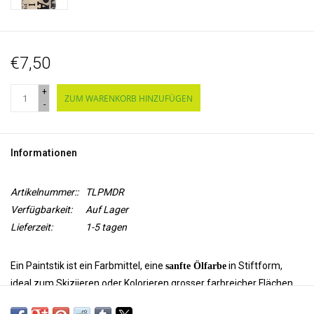
€7,50
+
ZUM WARENKORB HINZUFÜGEN
-
Informationen
Artikelnummer::
TLPMDR
Verfügbarkeit:
Auf Lager
Lieferzeit:
1-5 tagen
Ein Paintstik ist ein Farbmittel, eine
in Stiftform,
sanfte Ölfarbe
ideal zum Skiziieren oder Kolorieren grosser farbreicher Flächen.
Es gibt zwei Arten von Paintstiks: Farben mit
matter Oberfläche