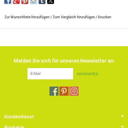
und irisierende Farben mit
Die Farben kann
metallischem Glanz.
man miteinander vermischen.
Zur Wunschliste hinzufügen
/
Zum Vergleich hinzufügen
/
Drucken
*Die Grösse der Skala von Farben und die Aufschrift der Hülse kann
varriieren.
Melden Sie sich für unseren Newsletter an:
ABONNIEREN
Kundendienst
Produkte