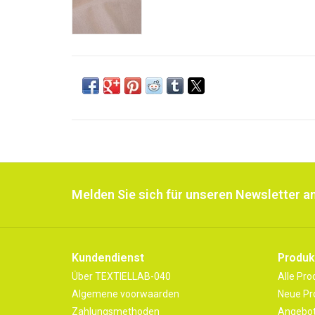
Melden Sie sich für unseren Newsletter an
Kundendienst
Produk
Über TEXTIELLAB-040
Alle Pro
Algemene voorwaarden
Neue Pr
Zahlungsmethoden
Angebo