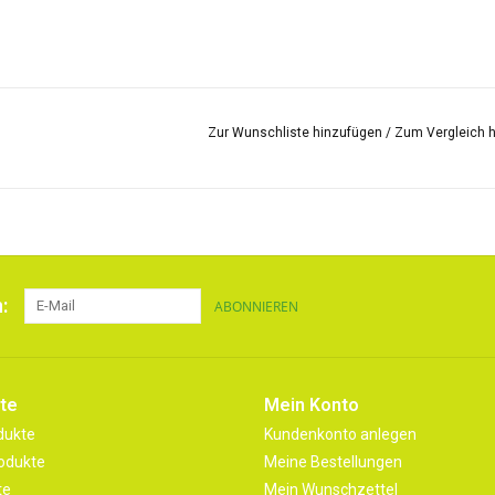
Zur Wunschliste hinzufügen
/
Zum Vergleich 
:
ABONNIEREN
te
Mein Konto
dukte
Kundenkonto anlegen
odukte
Meine Bestellungen
te
Mein Wunschzettel