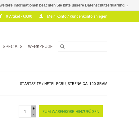
 weitere Informationen beachten Sie bitte unsere Datenschutzerklärung. »
0 Artikel - €0,00
Mein Konto / Kundenkonto anlegen
SPECIALS
WERKZEUGE
STARTSEITE
/
NETEL ECRU, STRENG CA. 100 GRAM
+
ZUM WARENKORB HINZUFÜGEN
-