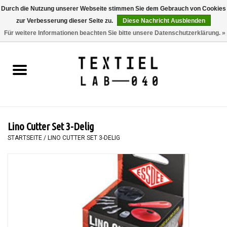
Durch die Nutzung unserer Webseite stimmen Sie dem Gebrauch von Cookies
zur Verbesserung dieser Seite zu.
Diese Nachricht Ausblenden
0 Artikel - €0,00
Für weitere Informationen beachten Sie bitte unsere Datenschutzerklärung. »
Startseite
BÜCHER
FÄRBEN
Lino Cutter Set 3-Delig
MALEN
STARTSEITE
/
LINO CUTTER SET 3-DELIG
TEXTIL
WORKSHOPS
SPECIALS