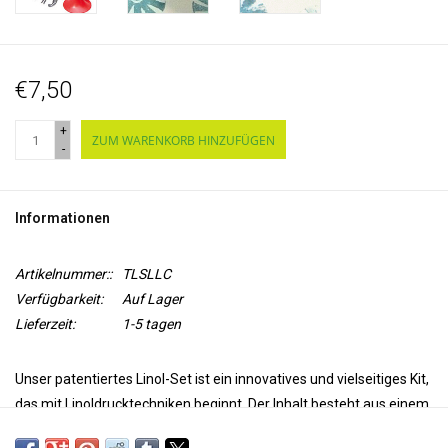
€7,50
+
ZUM WARENKORB HINZUFÜGEN
-
Informationen
Artikelnummer::
TLSLLC
Verfügbarkeit:
Auf Lager
Lieferzeit:
1-5 tagen
Unser patentiertes Linol-Set ist ein innovatives und vielseitiges Kit,
das mit Linoldrucktechniken beginnt. Der Inhalt besteht aus einem
Griff zum Schneiden von Klingen und einem Ablagefach für