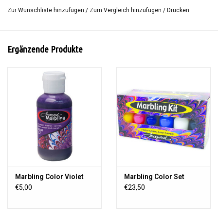
bildet sich auf dem "Marmorboden" eine viskose Oberfläche.
Zur Wunschliste hinzufügen
/
Zum Vergleich hinzufügen
/
Drucken
Carrageenan wird mit Wasser gemischt und ist in ca. 1 Stunde
einsatzbereit, wenn die Luftblasen verschwunden sind. Auch für
Suminagashi oder Ebru
geeignet
Ergänzende Produkte
Inhalt:
ca. 114 Gramm
Marbling Color Violet
Marbling Color Set
€5,00
€23,50