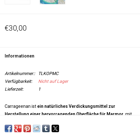
€30,00
Informationen
Artikelnummer::
TLKOPMC
Verfügbarkeit:
Nicht auf Lager
Lieferzeit:
1
Carrageenan ist
ein natürliches Verdickungsmittel zur
Herstellung einer hervorragenden Oberfläche für Marmor,
mit
der feinste und detaillierteste Marmordrucke auf Stoff und Papier
hergestellt werden können. Die Basis für Carrageenan ist Seetang.
Einmal geerntet, gewaschen, getrocknet und zu Pulver gemahlen,