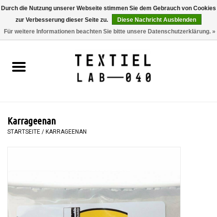
Durch die Nutzung unserer Webseite stimmen Sie dem Gebrauch von Cookies
zur Verbesserung dieser Seite zu.
Diese Nachricht Ausblenden
0 Artikel - €0,00
Für weitere Informationen beachten Sie bitte unsere Datenschutzerklärung. »
Startseite
BÜCHER
FÄRBEN
Karrageenan
MALEN
STARTSEITE
/
KARRAGEENAN
TEXTIL
WORKSHOPS
SPECIALS