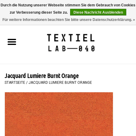
Durch die Nutzung unserer Webseite stimmen Sie dem Gebrauch von Cookies
zur Verbesserung dieser Seite zu.
Diese Nachricht Ausblenden
0 Artikel - €0,00
Für weitere Informationen beachten Sie bitte unsere Datenschutzerklärung. »
Startseite
BÜCHER
FÄRBEN
Jacquard Lumiere Burnt Orange
MALEN
STARTSEITE
/
JACQUARD LUMIERE BURNT ORANGE
TEXTIL
WORKSHOPS
SPECIALS