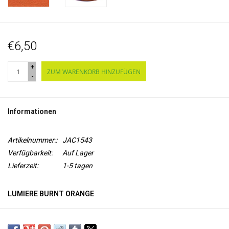
€6,50
+
ZUM WARENKORB HINZUFÜGEN
-
Informationen
Artikelnummer::
JAC1543
Verfügbarkeit:
Auf Lager
Lieferzeit:
1-5 tagen
LUMIERE BURNT ORANGE
Lumiere von Jacquard ist eine
flexible Acrylfarbe auf
Wasserbasis
mit
Micapigment
für einen Metallic- oder